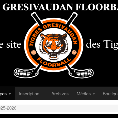
(courant)
(courant)
ipes
Inscription
Archives
Médias
Boutiq
025-2026