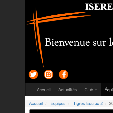
(courant)
(courant)
Accueil
Actualités
Club
Équ
Accueil
Équipes
Tigres Équipe 2
2