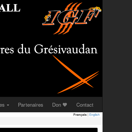
(courant)
(courant)
(courant)
ues
Partenaires
Don 🧡
Contact
|
English
Français