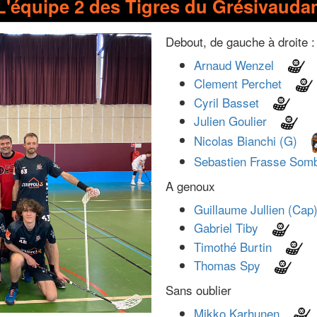
L'équipe 2 des Tigres du Grésivauda
Debout, de gauche à droite :
Arnaud Wenzel
Clement Perchet
Cyril Basset
Julien Goulier
Nicolas Bianchi (G)
Sebastien Frasse Som
A genoux
Guillaume Jullien (Cap
Gabriel Tiby
Timothé Burtin
Thomas Spy
Sans oublier
Mikko Karhunen