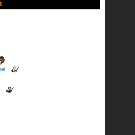
n
bet
)